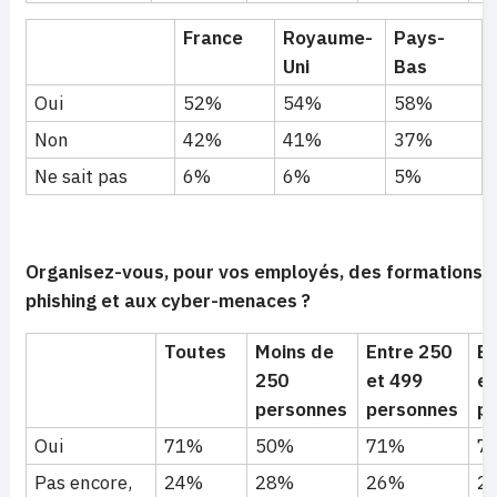
France
Royaume-
Pays-
Uni
Bas
Oui
52%
54%
58%
Non
42%
41%
37%
Ne sait pas
6%
6%
5%
Organisez-vous, pour vos employés, des formations de
phishing et aux cyber-menaces ?
Toutes
Moins de
Entre 250
En
250
et 499
et
personnes
personnes
p
Oui
71%
50%
71%
7
Pas encore,
24%
28%
26%
2