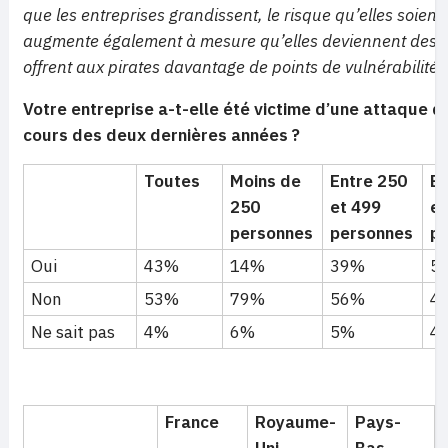
que les entreprises grandissent, le risque qu’elles soient 
augmente également à mesure qu’elles deviennent des cib
offrent aux pirates davantage de points de vulnérabilité p
Votre entreprise a-t-elle été victime d’une attaque
d
cours des deux dernières années ?
Toutes
Moins de
Entre 250
En
250
et 499
et
personnes
personnes
p
Oui
43%
14%
39%
5
Non
53%
79%
56%
4
Ne sait pas
4%
6%
5%
4
France
Royaume-
Pays-