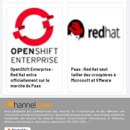
OpenShift Enterprise :
Paas : Red Hat veut
Red Hat entre
tailler des croupières à
officiellement sur le
Microsoft et VMware
marché du Paas
Nous proposons aux professionnels des marchés de l'informatique et des télécoms une
information centrée exclusivement sur les problématiques business, les pratiques métiers de
l'ensemble des acteurs du channel français (Constructeurs informatique et télécoms,
éditeurs, distributeurs, revendeurs, opérateurs, ISV, MSP, VARs,...)