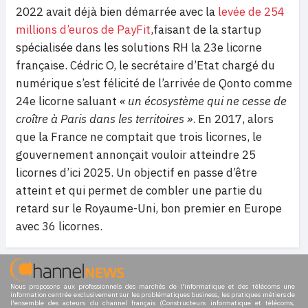
2022 avait déjà bien démarrée avec la
levée de 254
millions d’euros de PayFit
,faisant de la startup
spécialisée dans les solutions RH la 23e licorne
française. Cédric O, le secrétaire d’Etat chargé du
numérique s’est félicité de l’arrivée de Qonto comme
24e licorne saluant
« un écosystème qui ne cesse de
croître à Paris dans les territoires »
. En 2017, alors
que la France ne comptait que trois licornes, le
gouvernement annonçait vouloir atteindre 25
licornes d’ici 2025. Un objectif en passe d’être
atteint et qui permet de combler une partie du
retard sur le Royaume-Uni, bon premier en Europe
avec 36 licornes.
Nous proposons aux professionnels des marchés de l'informatique et des télécoms une
information centrée exclusivement sur les problématiques business, les pratiques métiers de
l'ensemble des acteurs du channel français (Constructeurs informatique et télécoms,