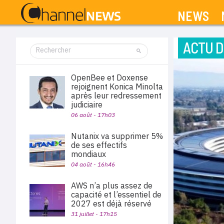
NEWS
ACTU D
OpenBee et Doxense
rejoignent Konica Minolta
après leur redressement
judiciaire
06 août - 17h03
Nutanix va supprimer 5%
de ses effectifs
mondiaux
04 août - 16h46
AWS n’a plus assez de
capacité et l’essentiel de
2027 est déjà réservé
31 juillet - 17h15