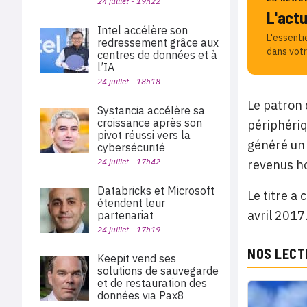
24 juillet - 19h22
L'act
Intel accélère son
L'essenti
redressement grâce aux
dans votr
centres de données et à
l’IA
24 juillet - 18h18
Le patron 
Systancia accélère sa
croissance après son
périphériq
pivot réussi vers la
généré un 
cybersécurité
24 juillet - 17h42
revenus h
Databricks et Microsoft
Le titre a
étendent leur
avril 2017
partenariat
24 juillet - 17h19
NOS LECT
Keepit vend ses
solutions de sauvegarde
et de restauration des
données via Pax8