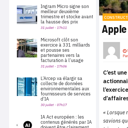
Ingram Micro signe son
meilleur deuxième
trimestre et stocke avant
CONSTRUCT
la hausse des prix
Apple 
31 juillet - 17h11
Microsoft clôt son
exercice à 331 milliards
et pousse ses
partenaires vers la
Pa
facturation à l’usage
31 juillet - 17h06
C’est une
L’Arcep va élargir sa
actionnai
collecte de données
l’exercic
environnementales aux
fournisseurs de services
d’affaire
d’IA
30 juillet - 07h17
« Lorsque n
IA Act européen : les
savions qu
contenus générés par IA
doivent être clairement