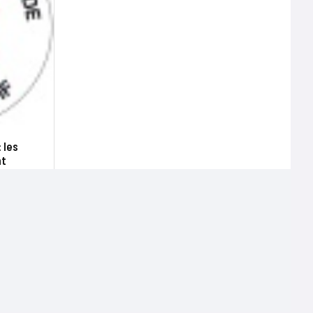
 les
nt