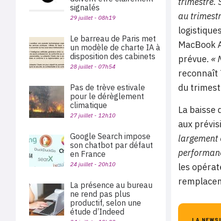
trimestre.
signalés
au trimest
29 juillet - 08h19
logistique
Le barreau de Paris met
MacBook A
un modèle de charte IA à
disposition des cabinets
prévue.
« 
28 juillet - 07h54
reconnaît 
du trimest
Pas de trève estivale
pour le dérèglement
climatique
La baisse 
27 juillet - 12h10
aux prévis
Google Search impose
largement 
son chatbot par défaut
performanc
en France
24 juillet - 20h10
les opérat
remplaceme
La présence au bureau
ne rend pas plus
productif, selon une
étude d’Indeed
LA NEWS