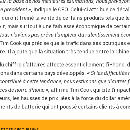
 Sur la base de nos meilleures estimations, nous prévoyo
re précédent »,
indique le CEO. Celui-ci attribue ce déca
s qui ont freiné la vente de certains produits tels que 
ir, mais surtout à une faiblesse économique de certa
Nous n’avions pas prévu l’ampleur du ralentissement éco
Tim Cook qui précise que le trafic dans ses boutiques 
re. Il ajoute que la situation très tendue entre la Chin
du chiffre d’affaires affecte essentiellement l’iPhone,
ions dans certains pays développés.
« Si les difficult
contribué à cette tendance, nous estimons que d’autres f
es de notre iPhone »,
affirme Tim Cook qui cite l’impac
eurs, les hausses de prix liées à la force du dollar amér
nts de batterie qui ont poussé certains clients à con
LETTER QUOTIDIENNE