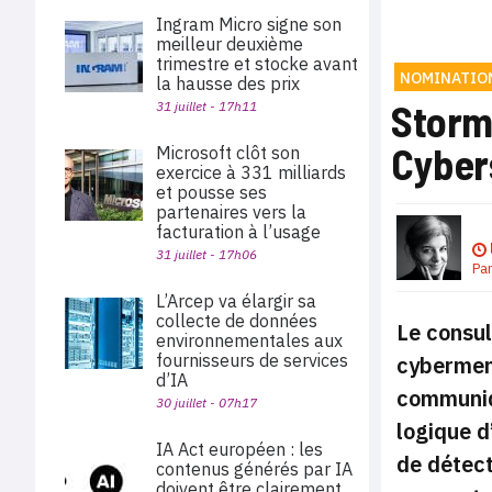
Ingram Micro signe son
meilleur deuxième
trimestre et stocke avant
NOMINATIO
la hausse des prix
Storm
31 juillet - 17h11
Cyber
Microsoft clôt son
exercice à 331 milliards
et pousse ses
partenaires vers la
facturation à l’usage
31 juillet - 17h06
Pa
L’Arcep va élargir sa
collecte de données
Le consul
environnementales aux
fournisseurs de services
cybermena
d’IA
communiq
30 juillet - 07h17
logique d
IA Act européen : les
de détect
contenus générés par IA
doivent être clairement