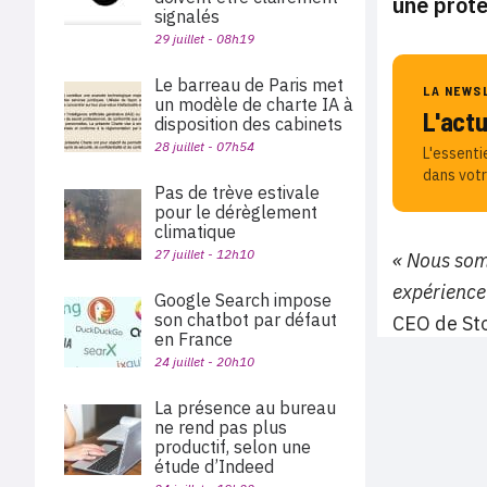
une prote
signalés
29 juillet - 08h19
Le barreau de Paris met
LA NEWS
un modèle de charte IA à
L'act
disposition des cabinets
28 juillet - 07h54
L'essenti
dans votr
Pas de trève estivale
pour le dérèglement
climatique
27 juillet - 12h10
« Nous som
expérience
Google Search impose
son chatbot par défaut
CEO de Sto
en France
24 juillet - 20h10
La présence au bureau
ne rend pas plus
productif, selon une
étude d’Indeed