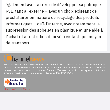
également avoir à cœur de développer sa politique
RSE, tant à l’externe – avec un choix exigeant de
prestataires en matière de recyclage des produits
informatiques – qu’à l’interne, avec notamment la
suppression des gobelets en plastique et une aide à
l’achat et à l’entretien d’un vélo en tant que moyen
de transport.
Nous proposons aux professionnels des marchés de l'informatique et des télécoms une
information centrée exclusivement sur les problématiques business, les pratiques métiers de
l'ensemble des acteurs du channel français (Constructeurs informatique et télécoms,
éditeurs, distributeurs, revendeurs, opérateurs, ISV, MSP, VARs,...)
Cloud privé
|
Infogérance