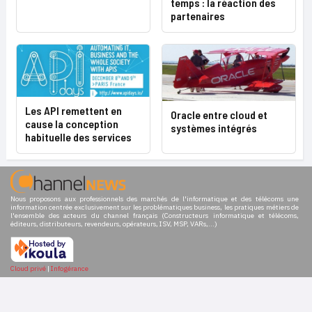
temps : la réaction des
partenaires
Les API remettent en
Oracle entre cloud et
cause la conception
systèmes intégrés
habituelle des services
Nous proposons aux professionnels des marchés de l'informatique et des télécoms une
information centrée exclusivement sur les problématiques business, les pratiques métiers de
l'ensemble des acteurs du channel français (Constructeurs informatique et télécoms,
éditeurs, distributeurs, revendeurs, opérateurs, ISV, MSP, VARs,...)
Cloud privé
|
Infogérance