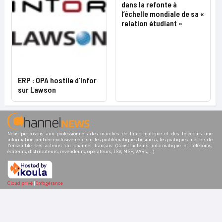
dans la refonte à
l’échelle mondiale de sa «
relation étudiant »
ERP : OPA hostile d’Infor
sur Lawson
Nous proposons aux professionnels des marchés de l'informatique et des télécoms une
information centrée exclusivement sur les problématiques business, les pratiques métiers de
l'ensemble des acteurs du channel français (Constructeurs informatique et télécoms,
éditeurs, distributeurs, revendeurs, opérateurs, ISV, MSP, VARs,...)
Cloud privé
|
Infogérance