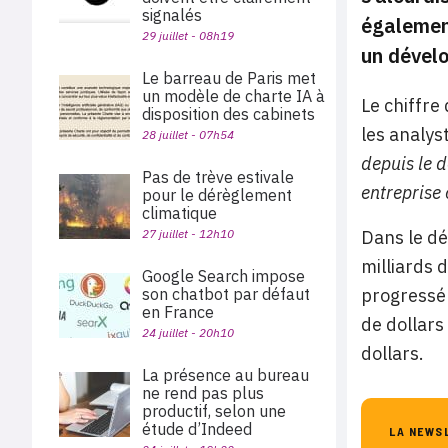
signalés
égalemen
29 juillet - 08h19
un dévelo
Le barreau de Paris met
un modèle de charte IA à
Le chiffre
disposition des cabinets
les analyst
28 juillet - 07h54
depuis le d
Pas de trève estivale
entreprise 
pour le dérèglement
climatique
Dans le dé
27 juillet - 12h10
milliards d
Google Search impose
progressé 
son chatbot par défaut
en France
de dollars
24 juillet - 20h10
dollars.
La présence au bureau
ne rend pas plus
productif, selon une
étude d’Indeed
LA NEWS