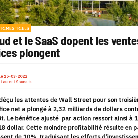
TRIMESTRIELS
ud et le SaaS dopent les vente
ices plongent
le
15-03-2022
r
Laurent Sounack
déçu les attentes de Wall Street pour son troisièm
ice net a plongé à 2,32 milliards de dollars cont
ôt. Le bénéfice ajusté par action ressort ainsi à 1
18 dollar. Cette moindre profitabilité résulte en 
ssent de 10%, traduisant les efforts d’investisse