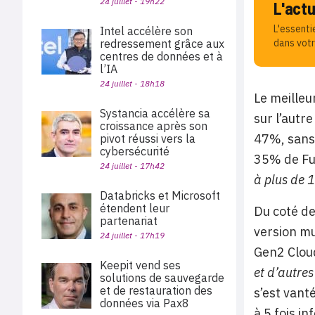
24 juillet - 19h22
L'act
L'essenti
Intel accélère son
dans votr
redressement grâce aux
centres de données et à
l’IA
24 juillet - 18h18
Le meilleu
Systancia accélère sa
sur l’autr
croissance après son
47%, sans 
pivot réussi vers la
cybersécurité
35% de Fu
24 juillet - 17h42
à plus de 1
Databricks et Microsoft
étendent leur
Du coté de
partenariat
version mu
24 juillet - 17h19
Gen2 Clou
Keepit vend ses
et d’autre
solutions de sauvegarde
et de restauration des
s’est vant
données via Pax8
à 5 fois in