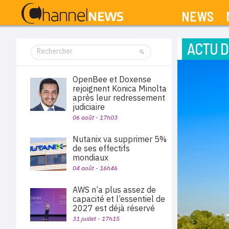
NEWS
ACTU D
OpenBee et Doxense
rejoignent Konica Minolta
après leur redressement
judiciaire
06 août - 17h03
Nutanix va supprimer 5%
de ses effectifs
mondiaux
04 août - 16h46
AWS n’a plus assez de
capacité et l’essentiel de
2027 est déjà réservé
31 juillet - 17h15