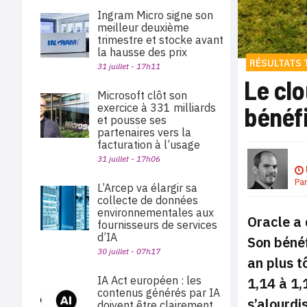
Ingram Micro signe son
meilleur deuxième
trimestre et stocke avant
la hausse des prix
RÉSULTATS 
31 juillet - 17h11
Le clo
Microsoft clôt son
bénéf
exercice à 331 milliards
et pousse ses
partenaires vers la
facturation à l’usage
31 juillet - 17h06
Pa
L’Arcep va élargir sa
collecte de données
environnementales aux
Oracle a 
fournisseurs de services
d’IA
Son bénéf
30 juillet - 07h17
an plus t
IA Act européen : les
1,14 à 1,
contenus générés par IA
s’alourdi
doivent être clairement