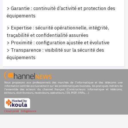
> Garantie : continuité d’activité et protection des
équipements
> Expertise : sécurité opérationnelle, intégrité,
traçabilité et confidentialité assurées
> Proximité : configuration ajustée et évolutive
> Transparence : visibilité sur la sécurité des
équipements
Nous proposons aux professionnels des marchés de l'informatique et des télécoms une
information centrée exclusivement sur les problématiques business, les pratiques métiers de
l'ensemble des acteurs du channel français (Constructeurs informatique et télécoms,
éditeurs, distributeurs, revendeurs, opérateurs, ISV, MSP, VARs,...)
Cloud privé
|
Infogérance