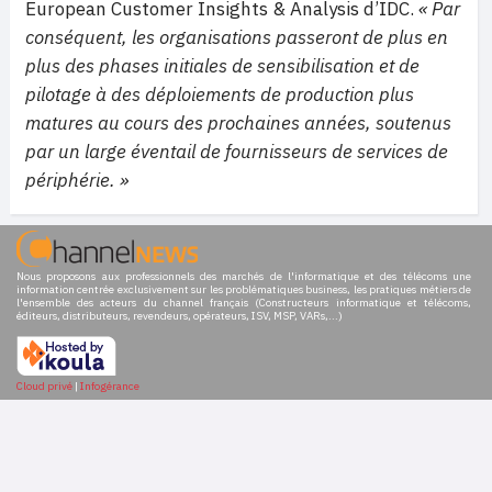
European Customer Insights & Analysis d’IDC.
« Par
conséquent, les organisations passeront de plus en
plus des phases initiales de sensibilisation et de
pilotage à des déploiements de production plus
matures au cours des prochaines années, soutenus
par un large éventail de fournisseurs de services de
périphérie. »
Nous proposons aux professionnels des marchés de l'informatique et des télécoms une
information centrée exclusivement sur les problématiques business, les pratiques métiers de
l'ensemble des acteurs du channel français (Constructeurs informatique et télécoms,
éditeurs, distributeurs, revendeurs, opérateurs, ISV, MSP, VARs,...)
Cloud privé
|
Infogérance