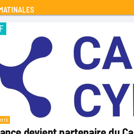
MATINALES
F
RITÉ
rance devient partenaire du 