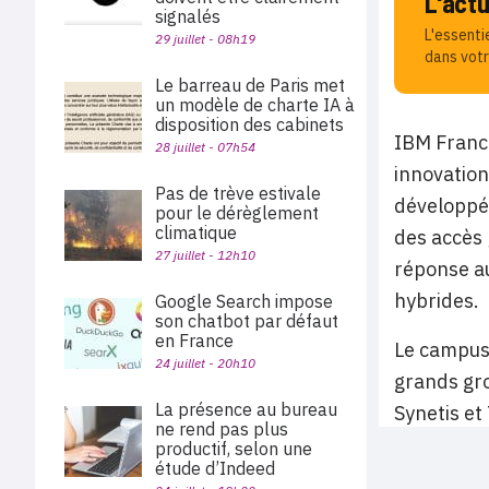
L'act
signalés
L'essenti
29 juillet - 08h19
dans votr
Le barreau de Paris met
un modèle de charte IA à
disposition des cabinets
IBM France
28 juillet - 07h54
innovation
Pas de trève estivale
développé 
pour le dérèglement
climatique
des accès 
27 juillet - 12h10
réponse au
hybrides.
Google Search impose
son chatbot par défaut
en France
Le campus 
24 juillet - 20h10
grands gro
La présence au bureau
Synetis et
ne rend pas plus
productif, selon une
étude d’Indeed