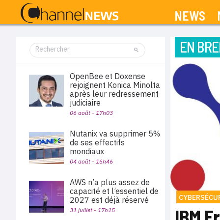
NEWS
EN BRE
OpenBee et Doxense
rejoignent Konica Minolta
après leur redressement
judiciaire
06 août - 17h03
Nutanix va supprimer 5%
de ses effectifs
mondiaux
04 août - 16h46
AWS n’a plus assez de
capacité et l’essentiel de
CYBERSÉCU
2027 est déjà réservé
IBM F
31 juillet - 17h15