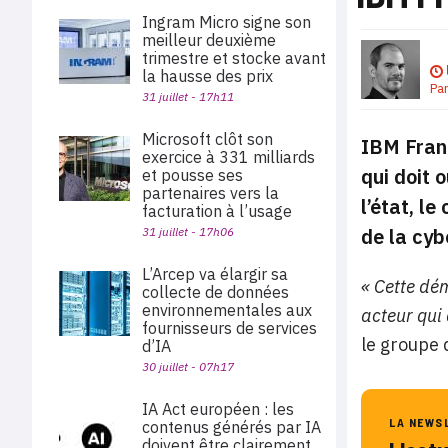
Ingram Micro signe son
meilleur deuxième
trimestre et stocke avant
la hausse des prix
Pa
31 juillet - 17h11
Microsoft clôt son
IBM Franc
exercice à 331 milliards
qui doit 
et pousse ses
partenaires vers la
l’état, l
facturation à l’usage
de la cyb
31 juillet - 17h06
L’Arcep va élargir sa
« Cette dé
collecte de données
environnementales aux
acteur qui
fournisseurs de services
le groupe
d’IA
30 juillet - 07h17
IA Act européen : les
LA NEWS
contenus générés par IA
doivent être clairement