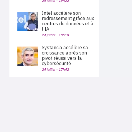
24 juillet - 19h22
Intel accélère son
redressement grâce aux
centres de données et à
l’IA
24 juillet - 18h18
Systancia accélère sa
croissance après son
pivot réussi vers la
cybersécurité
24 juillet - 17h42
Databricks et Microsoft
étendent leur
PLAN DU SITE
partenariat
Actu des sociétés
24 juillet - 17h19
Agenda
Nous proposons aux professionnels des marchés de
En bref
l'informatique et des télécoms une information centrée
exclusivement sur les problématiques business, les pratiques
Keepit vend ses
Expertises
métiers de l'ensemble des acteurs du channel français
solutions de sauvegarde
Interviews
(Constructeurs informatique et télécoms, éditeurs,
distributeurs, revendeurs, opérateurs, ISV, MSP, VARs,...)
et de restauration des
données via Pax8