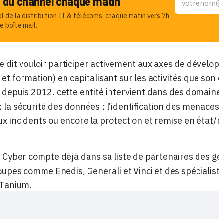
u du channel chaque matin
el de la distribution IT & télécoms, chaque matin vers 7h
e boîte mail.
 dit vouloir participer activement aux axes de dével
 et formation) en capitalisant sur les activités que son
depuis 2012. cette entité intervient dans des domaines
; la sécurité des données ; l’identification des menaces,
x incidents ou encore la protection et remise en état/
Cyber compte déjà dans sa liste de partenaires des gé
upes comme Enedis, Generali et Vinci et des spécialiste
 Tanium.