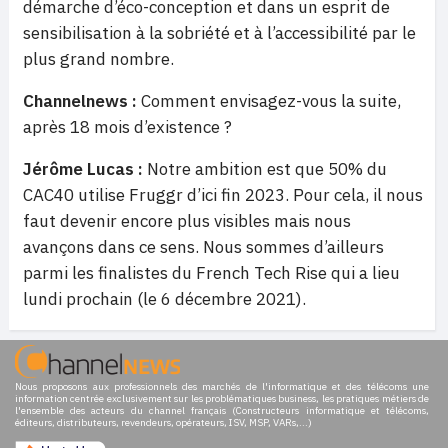
démarche d’éco-conception et dans un esprit de
sensibilisation à la sobriété et à l’accessibilité par le
plus grand nombre.
Channelnews :
Comment envisagez-vous la suite,
après 18 mois d’existence ?
Jérôme Lucas :
Notre ambition est que 50% du
CAC40 utilise Fruggr d’ici fin 2023. Pour cela, il nous
faut devenir encore plus visibles mais nous
avançons dans ce sens. Nous sommes d’ailleurs
parmi les finalistes du French Tech Rise qui a lieu
lundi prochain (le 6 décembre 2021).
Nous proposons aux professionnels des marchés de l'informatique et des télécoms une
information centrée exclusivement sur les problématiques business, les pratiques métiers de
l'ensemble des acteurs du channel français (Constructeurs informatique et télécoms,
éditeurs, distributeurs, revendeurs, opérateurs, ISV, MSP, VARs,...)