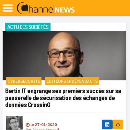
ACTU DES SOCIÉTÉS
CYBERSÉCURITÉ
EDITEURS INDÉPENDANTS
Bertin IT engrange ses premiers succès sur sa
passerelle de sécurisation des échanges de
données CrossinG
le
27-01-2020
Par
Johann Armand