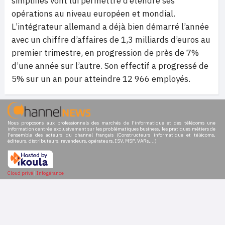
simplifiés vont lui permettre d’étendre ses
opérations au niveau européen et mondial.
L’intégrateur allemand a déjà bien démarré l’année
avec un chiffre d’affaires de 1,3 milliards d’euros au
premier trimestre, en progression de près de 7%
d’une année sur l’autre. Son effectif a progressé de
5% sur un an pour atteindre 12 966 employés.
Nous proposons aux professionnels des marchés de l'informatique et des télécoms une
information centrée exclusivement sur les problématiques business, les pratiques métiers de
l'ensemble des acteurs du channel français (Constructeurs informatique et télécoms,
éditeurs, distributeurs, revendeurs, opérateurs, ISV, MSP, VARs,...)
Cloud privé
|
Infogérance