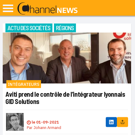
ACTU DES SOCIÉTÉS
RÉGIONS
INTÉGRATEURS
Aviti prend le contrôle de l’intégrateur lyonnais
GID Solutions
le
01-09-2021
Par
Johann Armand