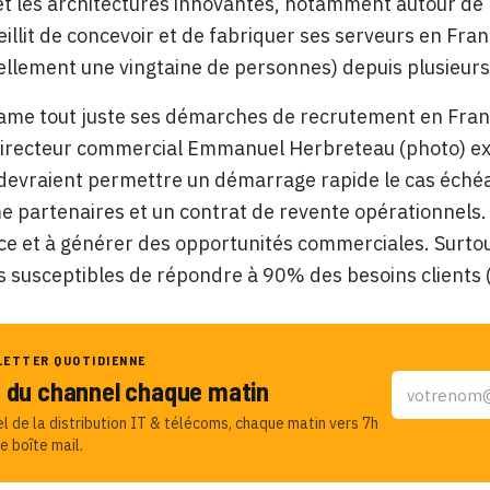
et les architectures innovantes, notamment autour de l
ueillit de concevoir et de fabriquer ses serveurs en Fran
llement une vingtaine de personnes) depuis plusieurs 
ame tout juste ses démarches de recrutement en Franc
directeur commercial Emmanuel Herbreteau (photo) exp
 devraient permettre un démarrage rapide le cas échéant
partenaires et un contrat de revente opérationnels. 
 et à générer des opportunités commerciales. Surtout,
s susceptibles de répondre à 90% des besoins clients
LETTER QUOTIDIENNE
u du channel chaque matin
el de la distribution IT & télécoms, chaque matin vers 7h
e boîte mail.