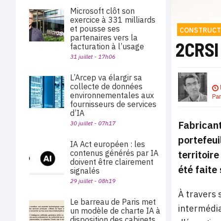
Microsoft clôt son
exercice à 331 milliards
et pousse ses
CONSTRUCT
partenaires vers la
2CRSI 
facturation à l’usage
31 juillet - 17h06
L’Arcep va élargir sa
collecte de données
environnementales aux
Pa
fournisseurs de services
d’IA
Fabricant
30 juillet - 07h17
portefeui
IA Act européen : les
territoir
contenus générés par IA
doivent être clairement
été faite
signalés
29 juillet - 08h19
À travers 
Le barreau de Paris met
intermédia
un modèle de charte IA à
disposition des cabinets