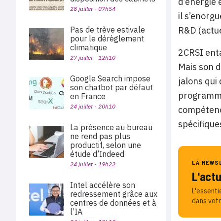
d’énergie 
28 juillet - 07h54
il s’enorg
R&D (actue
Pas de trève estivale
pour le dérèglement
climatique
2CRSI ent
27 juillet - 12h10
Mais son 
Google Search impose
jalons qui
son chatbot par défaut
programme 
en France
24 juillet - 20h10
compétence
spécifique
La présence au bureau
ne rend pas plus
productif, selon une
étude d’Indeed
LA NEWS
24 juillet - 19h22
L'act
Intel accélère son
L'essenti
redressement grâce aux
dans votr
centres de données et à
l’IA