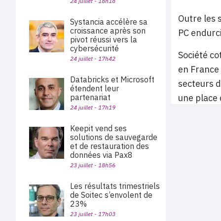
24 juillet - 18h18
Outre les 
Systancia accélère sa
croissance après son
PC endurci
pivot réussi vers la
cybersécurité
Société co
24 juillet - 17h42
en France
Databricks et Microsoft
secteurs d
étendent leur
une place 
partenariat
24 juillet - 17h19
Keepit vend ses
solutions de sauvegarde
et de restauration des
données via Pax8
23 juillet - 18h56
Les résultats trimestriels
de Soitec s’envolent de
23%
23 juillet - 17h03