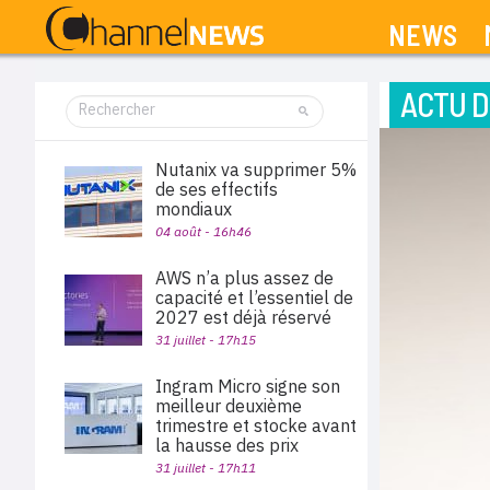
NEWS
ACTU D
Nutanix va supprimer 5%
de ses effectifs
mondiaux
04 août - 16h46
AWS n’a plus assez de
capacité et l’essentiel de
2027 est déjà réservé
31 juillet - 17h15
Ingram Micro signe son
meilleur deuxième
trimestre et stocke avant
la hausse des prix
31 juillet - 17h11