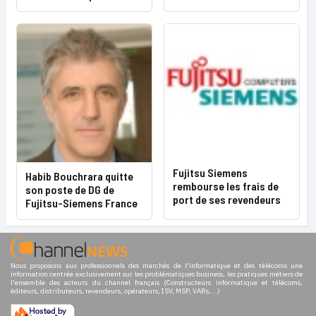
Fujitsu Siemens
Habib Bouchrara quitte
rembourse les frais de
son poste de DG de
port de ses revendeurs
Fujitsu-Siemens France
Nous proposons aux professionnels des marchés de l'informatique et des télécoms une
information centrée exclusivement sur les problématiques business, les pratiques métiers de
l'ensemble des acteurs du channel français (Constructeurs informatique et télécoms,
éditeurs, distributeurs, revendeurs, opérateurs, ISV, MSP, VARs,...)