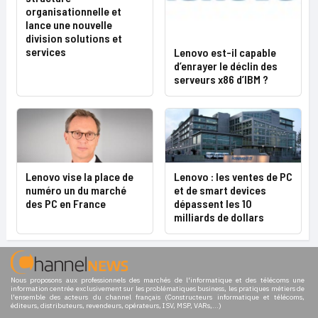
organisationnelle et
lance une nouvelle
division solutions et
services
Lenovo est-il capable
d’enrayer le déclin des
serveurs x86 d’IBM ?
Lenovo vise la place de
Lenovo : les ventes de PC
numéro un du marché
et de smart devices
des PC en France
dépassent les 10
milliards de dollars
Nous proposons aux professionnels des marchés de l'informatique et des télécoms une
information centrée exclusivement sur les problématiques business, les pratiques métiers de
l'ensemble des acteurs du channel français (Constructeurs informatique et télécoms,
éditeurs, distributeurs, revendeurs, opérateurs, ISV, MSP, VARs,...)