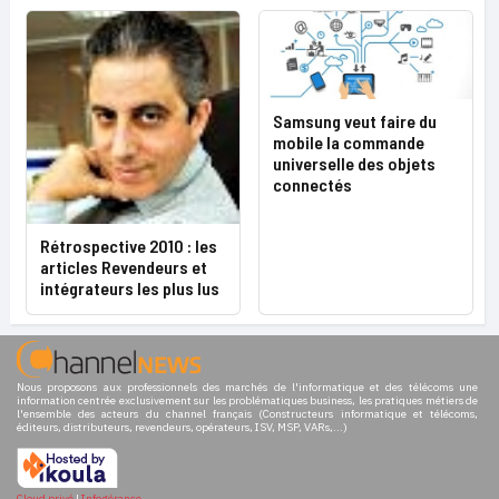
Samsung veut faire du
mobile la commande
universelle des objets
connectés
Rétrospective 2010 : les
articles Revendeurs et
intégrateurs les plus lus
Nous proposons aux professionnels des marchés de l'informatique et des télécoms une
information centrée exclusivement sur les problématiques business, les pratiques métiers de
l'ensemble des acteurs du channel français (Constructeurs informatique et télécoms,
éditeurs, distributeurs, revendeurs, opérateurs, ISV, MSP, VARs,...)
Cloud privé
|
Infogérance