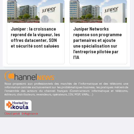
Juniper : la croissance
Juniper Networks
reprend de la vigueur, les
repense son programme
offres datacenter, SDN
partenaires et ajoute
et sécurité sont saluées
une spécialisation sur
l’entreprise pilotée par
l’IA
Nous proposons aux professionnels des marchés de l'informatique et des télécoms une
information centrée exclusivement sur les problématiques business, les pratiques métiers de
l'ensemble des acteurs du channel français (Constructeurs informatique et télécoms,
éditeurs, distributeurs, revendeurs, opérateurs, ISV, MSP, VARs,...)
Cloud privé
|
Infogérance