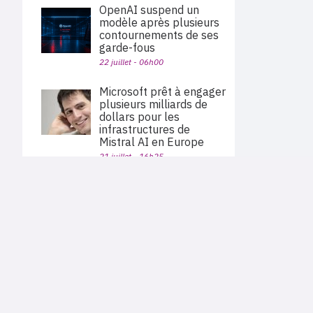
OpenAI suspend un
modèle après plusieurs
contournements de ses
garde-fous
22 juillet - 06h00
Microsoft prêt à engager
plusieurs milliards de
dollars pour les
infrastructures de
Mistral AI en Europe
21 juillet - 16h25
La Cnil impose le
PLAN DU SITE
consentement pour les
Actu des sociétés
pixels de suivi d’emails
Agenda
Nous proposons aux professionnels des marchés de
21 juillet - 06h39
En bref
l'informatique et des télécoms une information centrée
exclusivement sur les problématiques business, les pratiques
Expertises
métiers de l'ensemble des acteurs du channel français
Interviews
(Constructeurs informatique et télécoms, éditeurs,
L’IA made in China est
distributeurs, revendeurs, opérateurs, ISV, MSP, VARs,...)
ouverte avec Kimi K3 et
Qwen 3.8
21 juillet - 05h04
Cloud privé
|
Infogérance