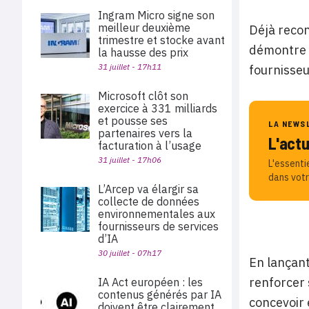
Ingram Micro signe son
meilleur deuxième
Déjà recon
trimestre et stocke avant
démontre u
la hausse des prix
31 juillet - 17h11
fournisseu
Microsoft clôt son
exercice à 331 milliards
et pousse ses
LA NEWS
partenaires vers la
L'act
facturation à l’usage
31 juillet - 17h06
L'essenti
dans votr
L’Arcep va élargir sa
collecte de données
environnementales aux
fournisseurs de services
d’IA
30 juillet - 07h17
En lançant
renforcer 
IA Act européen : les
contenus générés par IA
concevoir 
doivent être clairement