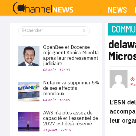
NEWS
COMMUN
delawa
OpenBee et Doxense
Micro
rejoignent Konica Minolta
après leur redressement
judiciaire
06 août - 17h03
Nutanix va supprimer 5%
Pa
de ses effectifs
mondiaux
04 août - 16h46
L’ESN del
accompagn
AWS n’a plus assez de
capacité et l’essentiel de
leur orga
2027 est déjà réservé
31 juillet - 17h15