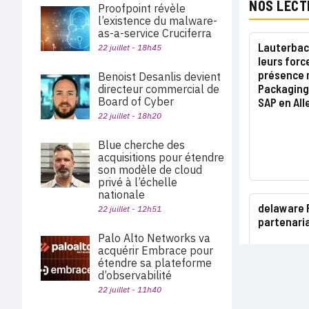
NOS LECT
Proofpoint révèle
l’existence du malware-
as-a-service Cruciferra
Lauterbac
22 juillet - 18h45
leurs forc
présence m
Benoist Desanlis devient
Packaging 
directeur commercial de
Board of Cyber
SAP en Al
22 juillet - 18h20
Blue cherche des
acquisitions pour étendre
son modèle de cloud
privé à l’échelle
nationale
delaware 
22 juillet - 12h51
partenari
Palo Alto Networks va
acquérir Embrace pour
étendre sa plateforme
d’observabilité
22 juillet - 11h40