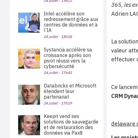
24 juillet - 19h22
365, les ex
Adrien LA
Intel accélère son
redressement grâce aux
centres de données et à
l’IA
24 juillet - 18h18
La solutio
Systancia accélère sa
valeur att
croissance après son
effectuer
pivot réussi vers la
cybersécurité
24 juillet - 17h42
Databricks et Microsoft
Ce lanceme
étendent leur
CRM Dynam
partenariat
24 juillet - 17h19
Keepit vend ses
solutions de sauvegarde
delaware c
et de restauration des
données via Pax8
Les projet