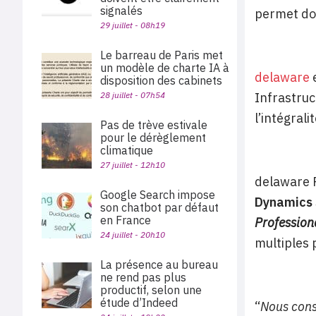
signalés
permet don
29 juillet - 08h19
Le barreau de Paris met
un modèle de charte IA à
delaware
e
disposition des cabinets
28 juillet - 07h54
Infrastruc
l’intégral
Pas de trève estivale
pour le dérèglement
climatique
27 juillet - 12h10
delaware F
Google Search impose
Dynamics 
son chatbot par défaut
en France
Profession
24 juillet - 20h10
multiples p
La présence au bureau
ne rend pas plus
productif, selon une
étude d’Indeed
“
Nous cons