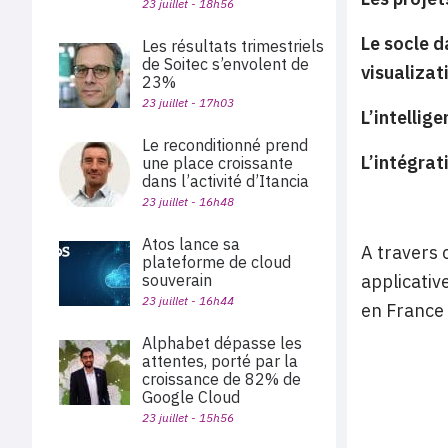
23 juillet - 18h56
Le socle d
Les résultats trimestriels
de Soitec s’envolent de
visualizat
23%
23 juillet - 17h03
L’intellig
Le reconditionné prend
L’intégra
une place croissante
dans l’activité d’Itancia
23 juillet - 16h48
Atos lance sa
A travers 
plateforme de cloud
souverain
applicativ
23 juillet - 16h44
en France 
Alphabet dépasse les
attentes, porté par la
croissance de 82% de
Google Cloud
23 juillet - 15h56