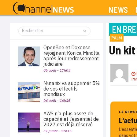
NEWS
EN BRE
PALM
Un ki
OpenBee et Doxense
rejoignent Konica Minolta
après leur redressement
judiciaire
06 août - 17h03
Pa
Nutanix va supprimer 5%
de ses effectifs
mondiaux
04 août - 16h46
LA NEWS
AWS n’a plus assez de
capacité et l’essentiel de
L'act
2027 est déjà réservé
L'essenti
31 juillet - 17h15
dans votr