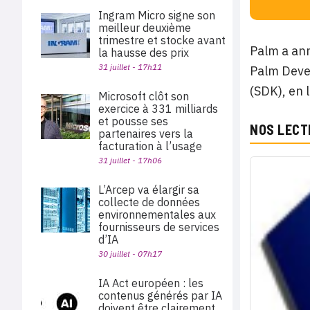
Ingram Micro signe son
meilleur deuxième
trimestre et stocke avant
Palm a ann
la hausse des prix
31 juillet - 17h11
Palm Deve
(SDK), en 
Microsoft clôt son
exercice à 331 milliards
et pousse ses
NOS LECT
partenaires vers la
facturation à l’usage
31 juillet - 17h06
L’Arcep va élargir sa
collecte de données
environnementales aux
fournisseurs de services
d’IA
30 juillet - 07h17
IA Act européen : les
contenus générés par IA
doivent être clairement