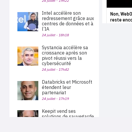
24 juillet - 19h22
Intel accélère son
Non, WebOS
redressement grâce aux
reste enco
centres de données et à
l’IA
24 juillet - 18h18
Systancia accélère sa
croissance après son
pivot réussi vers la
cybersécurité
24 juillet - 17h42
Databricks et Microsoft
étendent leur
partenariat
24 juillet - 17h19
Keepit vend ses
solutions de sauvegarde
et de restauration des
données via Pax8
PLAN DU SITE