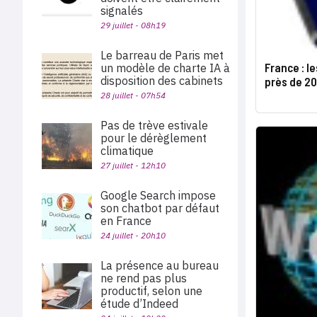
signalés
29 juillet - 08h19
Le barreau de Paris met
France : l
un modèle de charte IA à
disposition des cabinets
près de 2
28 juillet - 07h54
Pas de trève estivale
pour le dérèglement
climatique
27 juillet - 12h10
Google Search impose
son chatbot par défaut
en France
24 juillet - 20h10
La présence au bureau
ne rend pas plus
productif, selon une
étude d’Indeed