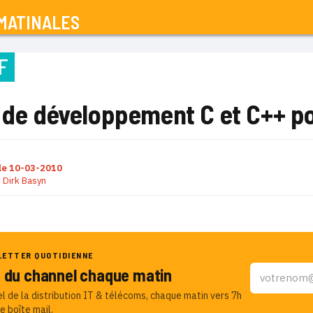
MATINALES
F
t de développement C et C++ 
le
10-03-2010
r
Dirk Basyn
LETTER QUOTIDIENNE
u du channel chaque matin
el de la distribution IT & télécoms, chaque matin vers 7h
e boîte mail.