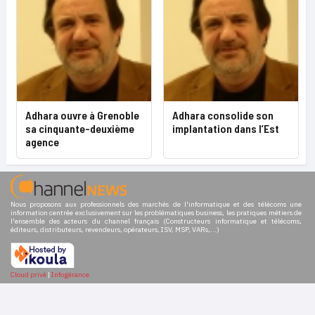
Adhara ouvre à Grenoble
Adhara consolide son
sa cinquante-deuxième
implantation dans l’Est
agence
Nous proposons aux professionnels des marchés de l'informatique et des télécoms une
information centrée exclusivement sur les problématiques business, les pratiques métiers de
l'ensemble des acteurs du channel français (Constructeurs informatique et télécoms,
éditeurs, distributeurs, revendeurs, opérateurs, ISV, MSP, VARs,...)
Cloud privé
|
Infogérance