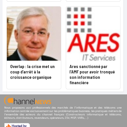
Overlap : la crise met un
Ares sanctionné par
coup d’arrêt à la
l’AMF pour avoir tronqué
croissance organique
son information
financière
Nous proposons aux professionnels des marchés de l'informatique et des télécoms une
information centrée exclusivement sur les problématiques business, les pratiques métiers de
l'ensemble des acteurs du channel français (Constructeurs informatique et télécoms,
éditeurs, distributeurs, revendeurs, opérateurs, ISV, MSP, VARs,...)