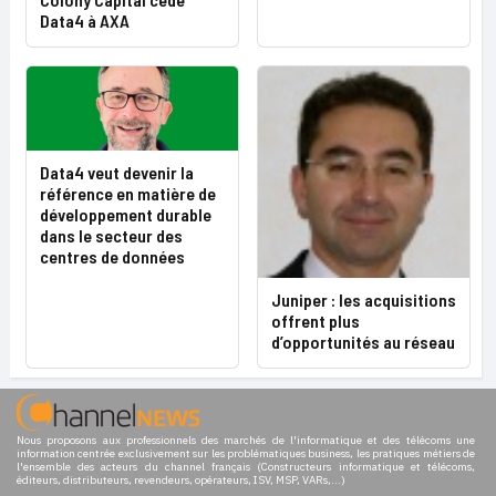
Data4 à AXA
Data4 veut devenir la
référence en matière de
développement durable
dans le secteur des
centres de données
Juniper : les acquisitions
offrent plus
d’opportunités au réseau
Nous proposons aux professionnels des marchés de l'informatique et des télécoms une
information centrée exclusivement sur les problématiques business, les pratiques métiers de
l'ensemble des acteurs du channel français (Constructeurs informatique et télécoms,
éditeurs, distributeurs, revendeurs, opérateurs, ISV, MSP, VARs,...)