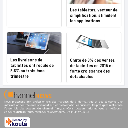
Les tablettes, vecteur de
simplification, stimulent
les applications.
Les livraisons de
Chute de 8% des ventes
tablettes ont reculé de
de tablettes en 2015 et
8,6% au troisième
forte croissance des
trimestre
détachables
Nous proposons aux professionnels des marchés de l'informatique et des télécoms une
information centrée exclusivement sur les problématiques business, les pratiques métiers de
l'ensemble des acteurs du channel français (Constructeurs informatique et télécoms,
éditeurs, distributeurs, revendeurs, opérateurs, ISV, MSP, VARs,...)