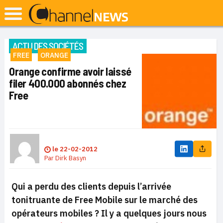
ACTU DES SOCIÉTÉS
FREE
ORANGE
Orange confirme avoir laissé
filer 400.000 abonnés chez
Free
le
22-02-2012
Par
Dirk Basyn
Qui a perdu des clients depuis l’arrivée
tonitruante de Free Mobile sur le marché des
opérateurs mobiles ?
Il y a quelques jours nous