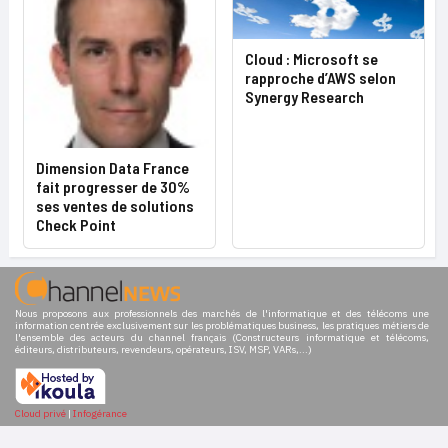
Cloud : Microsoft se
rapproche d’AWS selon
Synergy Research
Dimension Data France
fait progresser de 30%
ses ventes de solutions
Check Point
Nous proposons aux professionnels des marchés de l'informatique et des télécoms une
information centrée exclusivement sur les problématiques business, les pratiques métiers de
l'ensemble des acteurs du channel français (Constructeurs informatique et télécoms,
éditeurs, distributeurs, revendeurs, opérateurs, ISV, MSP, VARs,...)
Cloud privé
|
Infogérance