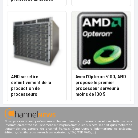
AMD se retire
Avec l’Opteron 4100, AMD
définitivement de la
propose le premier
production de
processeur serveur à
processeurs
moins de 100 $
Nous proposons aux professionnels des marchés de l'informatique et des télécoms une
information centrée exclusivement sur les problématiques business, les pratiques métiers de
l'ensemble des acteurs du channel français (Constructeurs informatique et télécoms,
éditeurs, distributeurs, revendeurs, opérateurs, ISV, MSP, VARs,...)