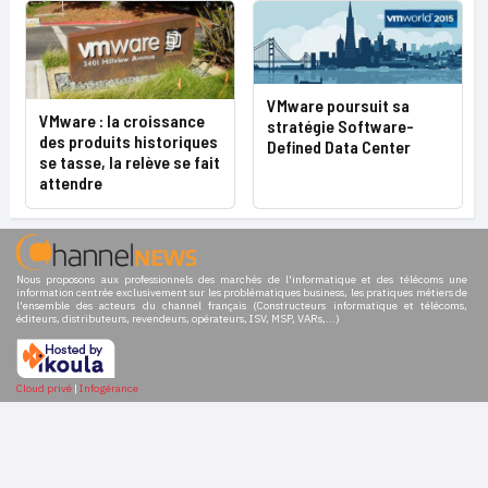
VMware poursuit sa
VMware : la croissance
stratégie Software-
des produits historiques
Defined Data Center
se tasse, la relève se fait
attendre
Nous proposons aux professionnels des marchés de l'informatique et des télécoms une
information centrée exclusivement sur les problématiques business, les pratiques métiers de
l'ensemble des acteurs du channel français (Constructeurs informatique et télécoms,
éditeurs, distributeurs, revendeurs, opérateurs, ISV, MSP, VARs,...)
Cloud privé
|
Infogérance