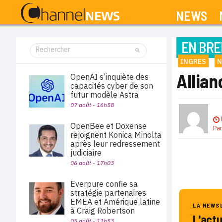
NEWS
EN BRE
INGRES
N
Allian
OpenAI s’inquiète des
capacités cyber de son
futur modèle Astra
07 août - 16h58
OpenBee et Doxense
Pa
rejoignent Konica Minolta
après leur redressement
judiciaire
06 août - 17h03
Everpure confie sa
stratégie partenaires
EMEA et Amérique latine
LA NEWS
à Craig Robertson
L'act
05 août - 11h53