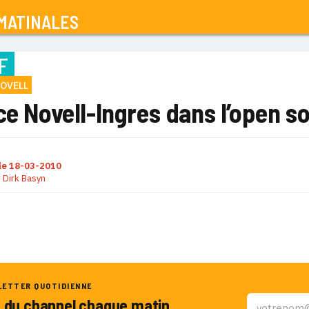
MATINALES
F
OVELL
ce Novell-Ingres dans l’open s
le
18-03-2010
r
Dirk Basyn
LETTER QUOTIDIENNE
u du channel chaque matin