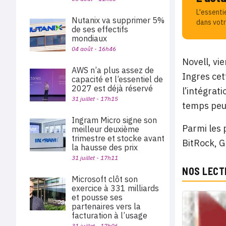
L'essenti
Nutanix va supprimer 5%
dans votr
de ses effectifs
mondiaux
04 août - 16h46
Novell, vi
AWS n’a plus assez de
Ingres cet
capacité et l’essentiel de
2027 est déjà réservé
l’intégrat
31 juillet - 17h15
temps peut
Ingram Micro signe son
Parmi les
meilleur deuxième
trimestre et stocke avant
BitRock, 
la hausse des prix
31 juillet - 17h11
NOS LECT
Microsoft clôt son
exercice à 331 milliards
et pousse ses
partenaires vers la
facturation à l’usage
31 juillet - 17h06