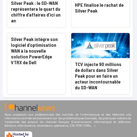
Silver Peak : le SD-WAN
HPE finalise le rachat de
représentera le quart du
Silver Peak
chiffre d’affaires d’ici un
an
Silver Peak intègre son
logiciel d’optimisation
WAN à la nouvelle
solution PowerEdge
VTRX de Dell
TCV injecte 90 millions
de dollars dans Silver
Peak pour en faire un
acteur incontournable
du SD-WAN
Nous proposons aux professionnels des marchés de l'informatique et des télécoms une
information centrée exclusivement sur les problématiques business, les pratiques métiers de
l'ensemble des acteurs du channel français (Constructeurs informatique et télécoms,
éditeurs, distributeurs, revendeurs, opérateurs, ISV, MSP, VARs,...)