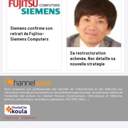
Siemens confirme son
retrait de Fujitsu-
Siemens Computers
Sa restructuration
achevée, Nec détaille sa
nouvelle stratégie
Nous proposons aux professionnels des marchés de l'informatique et des télécoms une
information centrée exclusivement sur les problématiques business, les pratiques métiers de
l'ensemble des acteurs du channel français (Constructeurs informatique et télécoms,
éditeurs, distributeurs, revendeurs, opérateurs, ISV, MSP, VARs,...)
Cloud privé
|
Infogérance