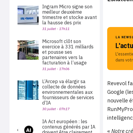
Ingram Micro signe son
meilleur deuxième
trimestre et stocke avant
la hausse des prix
31 juillet - 17h11
LA NEWS
Microsoft clôt son
L'act
exercice à 331 milliards
et pousse ses
L'essenti
partenaires vers la
dans votr
facturation à l’usage
31 juillet - 17h06
L’Arcep va élargir sa
Revevol fa
collecte de données
Google (l
environnementales aux
fournisseurs de services
nouvelle é
d’IA
RunMyProce
30 juillet - 07h17
intelligenc
IA Act européen : les
contenus générés par IA
«
Notre cré
doivent être clairement