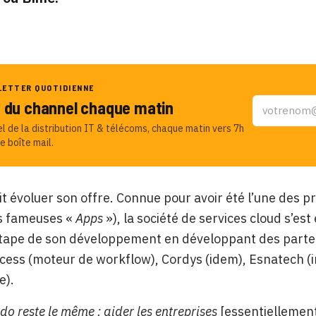
LETTER QUOTIDIENNE
u du channel chaque matin
el de la distribution IT & télécoms, chaque matin vers 7h
e boîte mail.
it évoluer son offre. Connue pour avoir été l’une des pr
es fameuses «
Apps
»), la société de services cloud s’e
tape de son développement en développant des partena
ss (moteur de workflow), Cordys (idem), Esnatech (in
e).
do reste le même : aider les entreprises
[essentiellemen