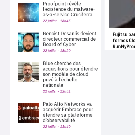
Proofpoint révèle
l’existence du malware-
as-a-service Cruciferra
22 juillet - 18h45
Benoist Desanlis devient
Fujitsu pa
directeur commercial de
formes Clo
Board of Cyber
RunMyPro
22 juillet - 18h20
Blue cherche des
acquisitions pour étendre
son modèle de cloud
privé à l’échelle
nationale
22 juillet - 12h51
Palo Alto Networks va
acquérir Embrace pour
étendre sa plateforme
d’observabilité
22 juillet - 11h40