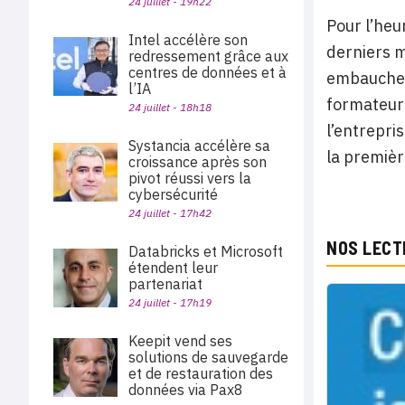
24 juillet - 19h22
Pour l’heu
Intel accélère son
derniers m
redressement grâce aux
centres de données et à
embauches 
l’IA
formateurs
24 juillet - 18h18
l’entrepri
Systancia accélère sa
la premièr
croissance après son
pivot réussi vers la
cybersécurité
24 juillet - 17h42
NOS LECT
Databricks et Microsoft
étendent leur
partenariat
24 juillet - 17h19
Keepit vend ses
solutions de sauvegarde
et de restauration des
données via Pax8