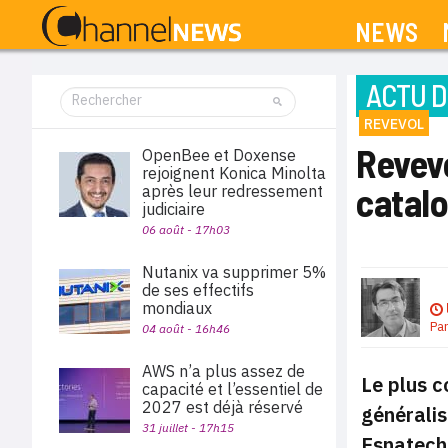
NEWS
ACTU D
REVEVOL
Revevo
OpenBee et Doxense
rejoignent Konica Minolta
catal
après leur redressement
judiciaire
06 août - 17h03
Nutanix va supprimer 5%
de ses effectifs
mondiaux
Pa
04 août - 16h46
AWS n’a plus assez de
Le plus c
capacité et l’essentiel de
2027 est déjà réservé
généralis
31 juillet - 17h15
Esnatech