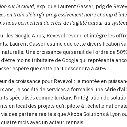
ion sur le cloud
, explique Laurent Gasser, pdg de Revev
s en train d’élargir progressivement notre champ d’inter
ns nous permettent de créer de l’agilité autour du systèm
 les Google Apps, Revevol revend et intègre les offre
ents. Laurent Gasser estime que cette diversification v
 naturelle. Une croissance qui serait de l’ordre de 50% 
d’être moins tributaire de Google qui représente enco
asser espère que cette part descendra à 40%.
eur de croissance pour Revevol : la montée en puissan
x ans, la société de services a formalisé une série d’a
ts spécialisés comme lui dans l’intégration de solution
ts en local des projets qu’il pilote à l’échelle nationa
 via des partenaires tels que Akoba Solutions à Lyon ou
quatre mois avec un acteur rennais.