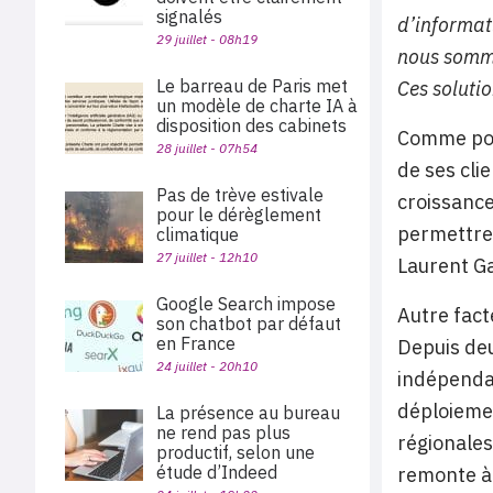
signalés
d’informat
29 juillet - 08h19
nous somme
Le barreau de Paris met
Ces solutio
un modèle de charte IA à
disposition des cabinets
Comme pour
28 juillet - 07h54
de ses cli
Pas de trève estivale
croissance
pour le dérèglement
permettre 
climatique
27 juillet - 12h10
Laurent G
Google Search impose
Autre fact
son chatbot par défaut
en France
Depuis deu
24 juillet - 20h10
indépendan
déploiemen
La présence au bureau
ne rend pas plus
régionales
productif, selon une
étude d’Indeed
remonte à 