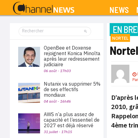
NEWS
EN BRE
NORTEL
Nortel
OpenBee et Doxense
rejoignent Konica Minolta
après leur redressement
judiciaire
06 août - 17h03
Pa
Nutanix va supprimer 5%
de ses effectifs
mondiaux
D’après l
04 août - 16h46
2010, grâ
AWS n’a plus assez de
Rappelons
capacité et l’essentiel de
4ème tri
2027 est déjà réservé
31 juillet - 17h15