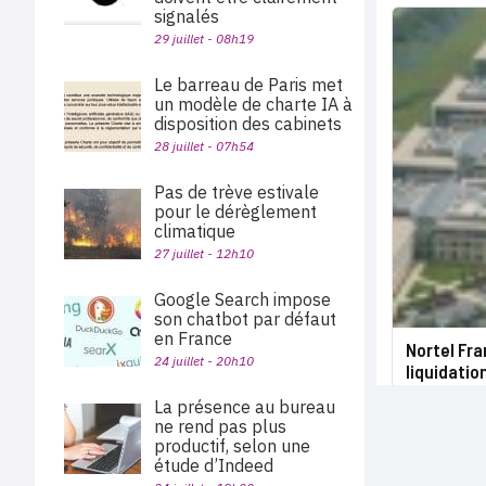
signalés
29 juillet - 08h19
Le barreau de Paris met
un modèle de charte IA à
disposition des cabinets
28 juillet - 07h54
Pas de trève estivale
pour le dérèglement
climatique
27 juillet - 12h10
Google Search impose
son chatbot par défaut
en France
Nortel Fra
24 juillet - 20h10
liquidatio
La présence au bureau
ne rend pas plus
productif, selon une
étude d’Indeed