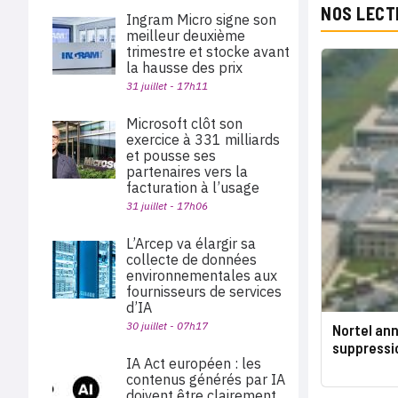
NOS LECT
Ingram Micro signe son
meilleur deuxième
trimestre et stocke avant
la hausse des prix
31 juillet - 17h11
Microsoft clôt son
exercice à 331 milliards
et pousse ses
partenaires vers la
facturation à l’usage
31 juillet - 17h06
L’Arcep va élargir sa
collecte de données
environnementales aux
fournisseurs de services
d’IA
30 juillet - 07h17
Nortel ann
suppressi
IA Act européen : les
contenus générés par IA
doivent être clairement