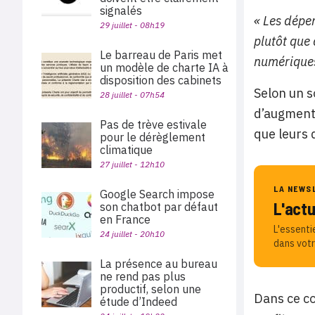
signalés
« Les dépen
29 juillet - 08h19
plutôt que
Le barreau de Paris met
numérique
un modèle de charte IA à
disposition des cabinets
Selon un s
28 juillet - 07h54
d’augment
Pas de trève estivale
que leurs 
pour le dérèglement
climatique
27 juillet - 12h10
LA NEWS
Google Search impose
L'act
son chatbot par défaut
en France
L'essenti
24 juillet - 20h10
dans votr
La présence au bureau
ne rend pas plus
productif, selon une
Dans ce co
étude d’Indeed