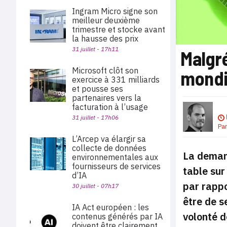
Ingram Micro signe son
meilleur deuxième
trimestre et stocke avant
la hausse des prix
31 juillet - 17h11
Malgré
Microsoft clôt son
mondi
exercice à 331 milliards
et pousse ses
partenaires vers la
facturation à l’usage
31 juillet - 17h06
Pa
L’Arcep va élargir sa
collecte de données
La demand
environnementales aux
fournisseurs de services
table sur
d’IA
par rappo
30 juillet - 07h17
être de s
IA Act européen : les
volonté d
contenus générés par IA
doivent être clairement