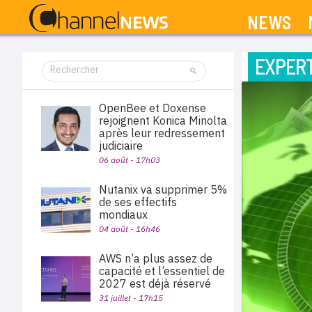
NEWS
EXPERT
OpenBee et Doxense
rejoignent Konica Minolta
après leur redressement
judiciaire
06 août - 17h03
Nutanix va supprimer 5%
de ses effectifs
mondiaux
04 août - 16h46
AWS n’a plus assez de
capacité et l’essentiel de
2027 est déjà réservé
31 juillet - 17h15