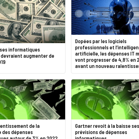
Dopées par les logiciels
professionnels et l’intellige
ses informatiques
artificielle, les dépenses IT 
 devraient augmenter de
vont progresser de 4,8% en 
019
avant un nouveau ralentiss
lentissement de la
Gartner revoit à la baisse se
e des dépenses
prévisions de dépenses
ques autour de 3% en 2022
informatiques