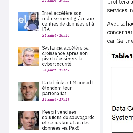
24 juillet - 19h22
profitera 
services i
Intel accélère son
redressement grâce aux
Avec la ha
centres de données et à
l’IA
concernero
24 juillet - 18h18
car Gartne
Systancia accélère sa
croissance après son
pivot réussi vers la
cybersécurité
24 juillet - 17h42
Databricks et Microsoft
étendent leur
partenariat
24 juillet - 17h19
Keepit vend ses
solutions de sauvegarde
et de restauration des
données via Pax8