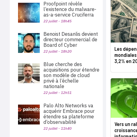
Proofpoint révèle
l’existence du malware-
as-a-service Cruciferra
22 juillet - 18h45
Benoist Desanlis devient
directeur commercial de
Board of Cyber
Les dépen
22 juillet - 18h20
mondiales
3,2% en 2
Blue cherche des
acquisitions pour étendre
son modèle de cloud
privé à l’échelle
nationale
22 juillet - 12h51
Palo Alto Networks va
acquérir Embrace pour
étendre sa plateforme
d’observabilité
Vers un ra
22 juillet - 11h40
croissanc
informati