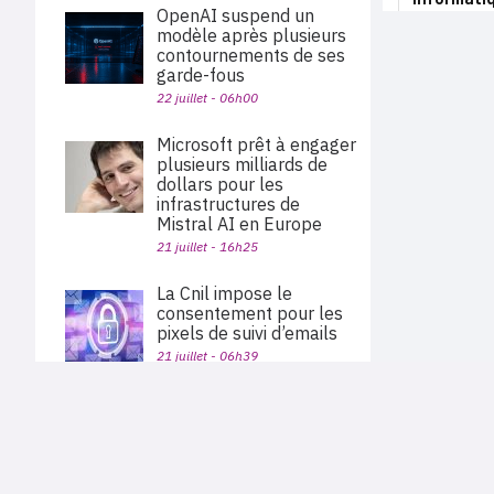
OpenAI suspend un
modèle après plusieurs
contournements de ses
garde-fous
22 juillet - 06h00
Microsoft prêt à engager
plusieurs milliards de
dollars pour les
infrastructures de
Mistral AI en Europe
21 juillet - 16h25
La Cnil impose le
consentement pour les
pixels de suivi d’emails
21 juillet - 06h39
L’IA made in China est
PLAN DU SITE
ouverte avec Kimi K3 et
Actu des sociétés
Qwen 3.8
Agenda
Nous proposons aux professionnels des marchés de
21 juillet - 05h04
En bref
l'informatique et des télécoms une information centrée
exclusivement sur les problématiques business, les pratiques
Expertises