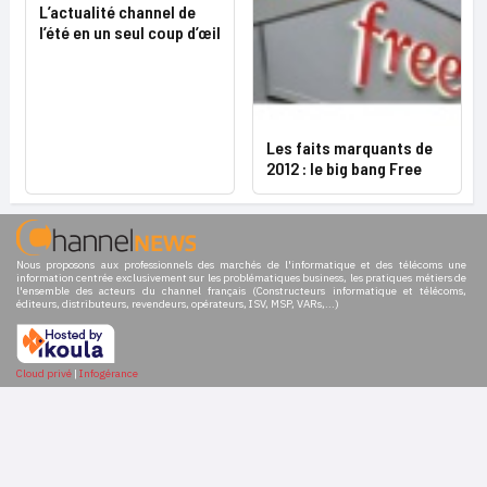
L’actualité channel de
l’été en un seul coup d’œil
Les faits marquants de
2012 : le big bang Free
Nous proposons aux professionnels des marchés de l'informatique et des télécoms une
information centrée exclusivement sur les problématiques business, les pratiques métiers de
l'ensemble des acteurs du channel français (Constructeurs informatique et télécoms,
éditeurs, distributeurs, revendeurs, opérateurs, ISV, MSP, VARs,...)
Cloud privé
|
Infogérance