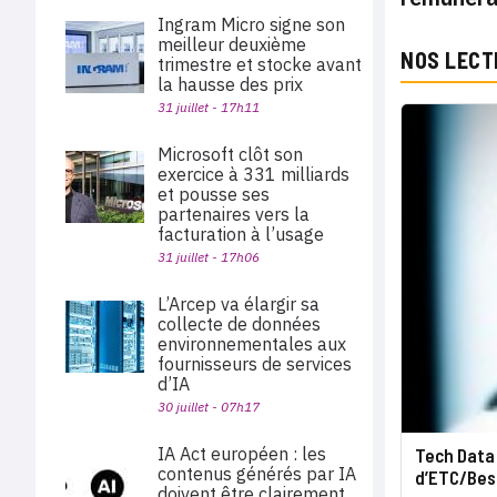
Ingram Micro signe son
meilleur deuxième
NOS LECT
trimestre et stocke avant
la hausse des prix
31 juillet - 17h11
Microsoft clôt son
exercice à 331 milliards
et pousse ses
partenaires vers la
facturation à l’usage
31 juillet - 17h06
L’Arcep va élargir sa
collecte de données
environnementales aux
fournisseurs de services
d’IA
30 juillet - 07h17
IA Act européen : les
Tech Data 
contenus générés par IA
d’ETC/Bes
doivent être clairement