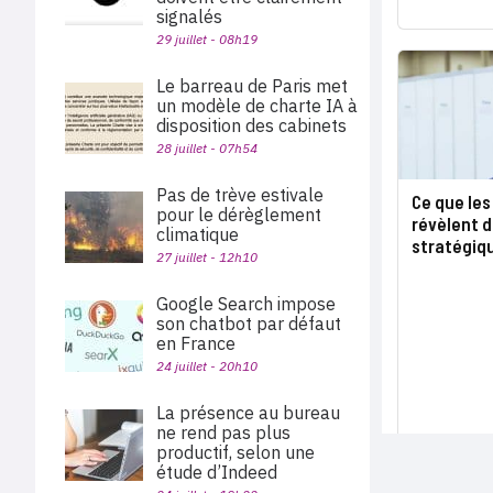
signalés
29 juillet - 08h19
Le barreau de Paris met
un modèle de charte IA à
disposition des cabinets
28 juillet - 07h54
Pas de trève estivale
Ce que le
pour le dérèglement
révèlent d
climatique
stratégiq
27 juillet - 12h10
Google Search impose
son chatbot par défaut
en France
24 juillet - 20h10
La présence au bureau
ne rend pas plus
productif, selon une
étude d’Indeed