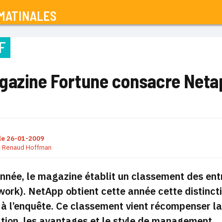
MATINALES
F
gazine Fortune consacre Neta
le
26-01-2009
r
Renaud Hoffman
née, le magazine établit un classement des entrep
 work
). NetApp obtient cette année cette distinct
 à l’enquête. Ce classement vient récompenser la 
ion, les avantages et le style de
management
.