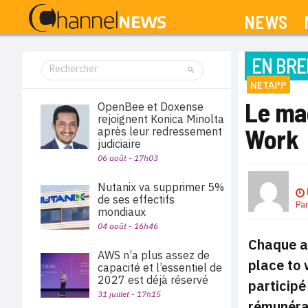
NEWS
EN BRE
NETAPP
Le ma
OpenBee et Doxense
rejoignent Konica Minolta
Work
après leur redressement
judiciaire
06 août - 17h03
Nutanix va supprimer 5%
de ses effectifs
Pa
mondiaux
04 août - 16h46
Chaque an
AWS n’a plus assez de
place to
capacité et l’essentiel de
2027 est déjà réservé
participé
31 juillet - 17h15
rémunérat