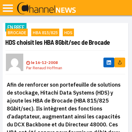
EN BREF
BROCADE
HBA 815/825
HDS
HDS choisit les HBA 8Gbit/sec de Brocade
le
16-12-2008
Par
Renaud Hoffman
Afin de renforcer son portefeuille de solutions
de stockage, Hitachi Data Systems (HDS) y
ajoute les HBA de Brocade (HBA 815/825
8Gbit/sec). Ils intègrent des fonctions
d’adaptateur, augmentant ainsi les capacités
du DCX Backbone et du Directeur 48000. Ces