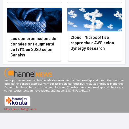
Cloud : Microsoft se
Les compromissions de
rapproche d’AWS selon
données ont augmenté
Synergy Research
de 171% en 2020 selon
Canalys
Nous proposons aux professionnels des marchés de l'informatique et des télécoms une
information centrée exclusivement sur les problématiques business, les pratiques métiers de
l'ensemble des acteurs du channel français (Constructeurs informatique et télécoms,
éditeurs, distributeurs, revendeurs, opérateurs, ISV, MSP, VARs,...)
Cloud privé
|
Infogérance