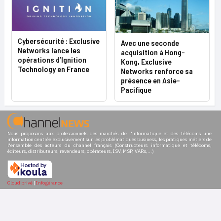
Cybersécurité : Exclusive
Avec une seconde
Networks lance les
acquisition à Hong-
opérations d’Ignition
Kong, Exclusive
Technology en France
Networks renforce sa
présence en Asie-
Pacifique
Nous proposons aux professionnels des marchés de l'informatique et des télécoms une
information centrée exclusivement sur les problématiques business, les pratiques métiers de
l'ensemble des acteurs du channel français (Constructeurs informatique et télécoms,
éditeurs, distributeurs, revendeurs, opérateurs, ISV, MSP, VARs,...)
Cloud privé
|
Infogérance