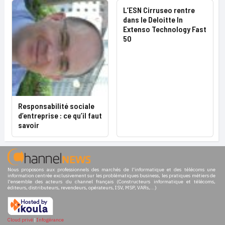
L’ESN Cirruseo rentre
dans le Deloitte In
Extenso Technology Fast
50
Responsabilité sociale
d’entreprise : ce qu’il faut
savoir
Nous proposons aux professionnels des marchés de l'informatique et des télécoms une
information centrée exclusivement sur les problématiques business, les pratiques métiers de
l'ensemble des acteurs du channel français (Constructeurs informatique et télécoms,
éditeurs, distributeurs, revendeurs, opérateurs, ISV, MSP, VARs,...)
Cloud privé
|
Infogérance