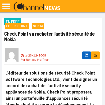
EN BREF
CHECK POINT
NOKIA
Check Point va racheter l’activité sécurité de
Nokia
le
23-12-2008
Par
Renaud Hoffman
L’éditeur de solutions de sécurité Check Point
Software Technologies Ltd., vient de signer un
accord de rachat de l’activité
security
appliances
de Nokia. Check Point proposera
ainsi un portefeuille d’
appliances
sécurité
étendu, dont il assurera le développement, la