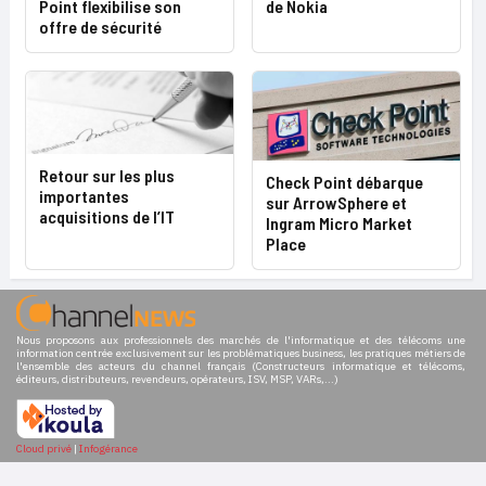
Point flexibilise son
de Nokia
offre de sécurité
Retour sur les plus
Check Point débarque
importantes
sur ArrowSphere et
acquisitions de l’IT
Ingram Micro Market
Place
Nous proposons aux professionnels des marchés de l'informatique et des télécoms une
information centrée exclusivement sur les problématiques business, les pratiques métiers de
l'ensemble des acteurs du channel français (Constructeurs informatique et télécoms,
éditeurs, distributeurs, revendeurs, opérateurs, ISV, MSP, VARs,...)
Cloud privé
|
Infogérance