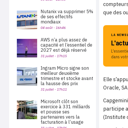
compteurs 
Nutanix va supprimer 5%
que des ou
de ses effectifs
mondiaux
04 août - 16h46
LA NEWS
AWS n’a plus assez de
L'act
capacité et l’essentiel de
2027 est déjà réservé
L'essenti
31 juillet - 17h15
dans votr
Ingram Micro signe son
meilleur deuxième
trimestre et stocke avant
Elle s’app
la hausse des prix
Oracle, SA
31 juillet - 17h11
Capgemini 
Microsoft clôt son
exercice à 331 milliards
participe 
et pousse ses
(Institute
partenaires vers la
facturation à l’usage
31 juillet - 17h06