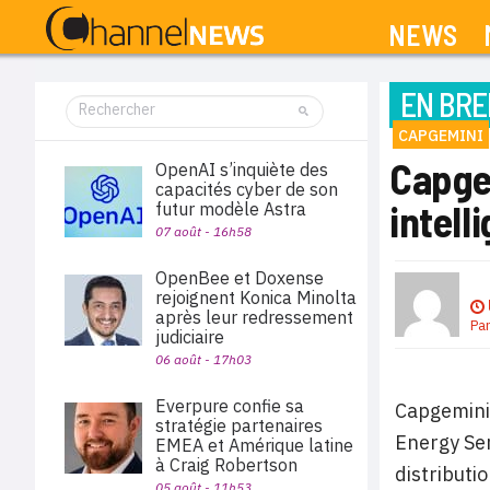
NEWS
EN BRE
CAPGEMINI
Capgem
OpenAI s’inquiète des
capacités cyber de son
intell
futur modèle Astra
07 août - 16h58
OpenBee et Doxense
rejoignent Konica Minolta
après leur redressement
Pa
judiciaire
06 août - 17h03
Everpure confie sa
Capgemini 
stratégie partenaires
Energy Ser
EMEA et Amérique latine
à Craig Robertson
distributi
05 août - 11h53