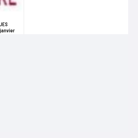
’UES
janvier