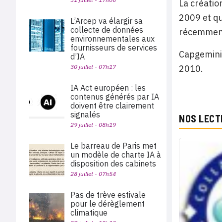
La créatio
2009 et qu
L’Arcep va élargir sa
collecte de données
récemment
environnementales aux
fournisseurs de services
Capgemini 
d’IA
30 juillet - 07h17
2010.
IA Act européen : les
contenus générés par IA
doivent être clairement
signalés
NOS LECT
29 juillet - 08h19
Le barreau de Paris met
un modèle de charte IA à
disposition des cabinets
28 juillet - 07h54
Pas de trève estivale
pour le dérèglement
climatique