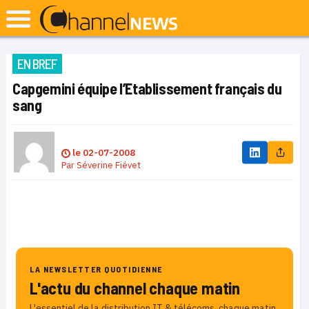
EN BREF
Capgemini équipe l’Etablissement français du
sang
le
02-07-2008
Par
Séverine Fiévet
LA NEWSLETTER QUOTIDIENNE
L'actu du channel chaque matin
L'essentiel de la distribution IT & télécoms, chaque matin