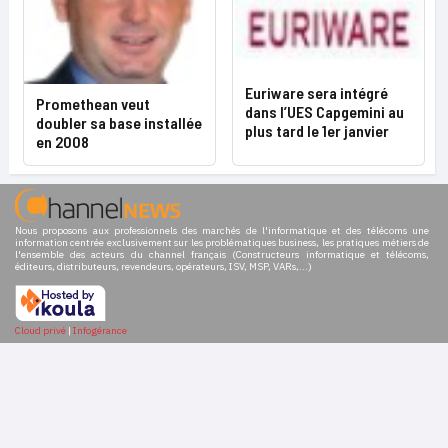
Euriware sera intégré
Promethean veut
dans l’UES Capgemini au
doubler sa base installée
plus tard le 1er janvier
en 2008
Nous proposons aux professionnels des marchés de l'informatique et des télécoms une
information centrée exclusivement sur les problématiques business, les pratiques métiers de
l'ensemble des acteurs du channel français (Constructeurs informatique et télécoms,
éditeurs, distributeurs, revendeurs, opérateurs, ISV, MSP, VARs,...)
Cloud privé
|
Infogérance