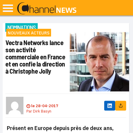
NOMINATIONS
NOUVEAUX ACTEURS
Vectra Networks lance
son activité
commerciale en France
et en confie la direction
à Christophe Jolly
le
28-04-2017
Par
Dirk Basyn
Présent en Europe depuis près de deux ans,