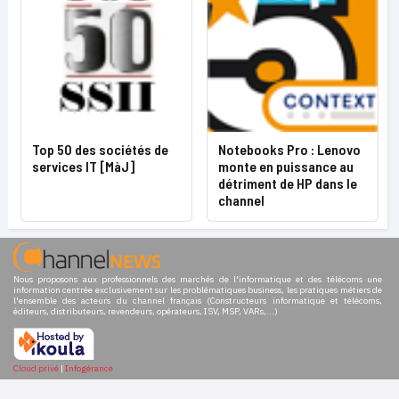
Top 50 des sociétés de
Notebooks Pro : Lenovo
services IT [MàJ]
monte en puissance au
détriment de HP dans le
channel
Nous proposons aux professionnels des marchés de l'informatique et des télécoms une
information centrée exclusivement sur les problématiques business, les pratiques métiers de
l'ensemble des acteurs du channel français (Constructeurs informatique et télécoms,
éditeurs, distributeurs, revendeurs, opérateurs, ISV, MSP, VARs,...)
Cloud privé
|
Infogérance