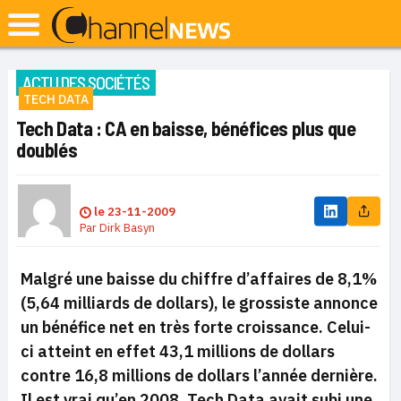
ACTU DES SOCIÉTÉS
TECH DATA
Tech Data : CA en baisse, bénéfices plus que
doublés
le
23-11-2009
Par
Dirk Basyn
Malgré une baisse du chiffre d’affaires de 8,1%
(5,64 milliards de dollars), le grossiste annonce
un bénéfice net en très forte croissance.
Celui-
ci atteint en effet 43,1 millions de dollars
contre
16,8 millions de dollars l’année dernière.
Il est vrai qu’en 2008, Tech Data avait subi une