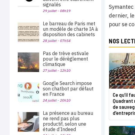
signalés
Symantec a
29 juillet - 08h19
dernier, l
Le barreau de Paris met
pour se co
un modèle de charte IA à
disposition des cabinets
NOS LECT
28 juillet - 07h54
Pas de trève estivale
pour le dérèglement
climatique
27 juillet - 12h10
Google Search impose
son chatbot par défaut
en France
Ce qu’il fa
Quadrant 
24 juillet - 20h10
de sauveg
d’entrepri
La présence au bureau
ne rend pas plus
productif, selon une
étude d’Indeed