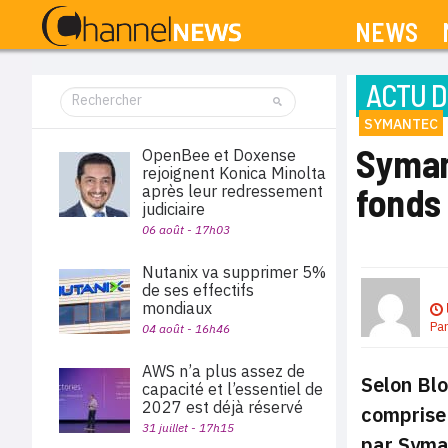
NEWS
ACTU D
SYMANTEC
Symant
OpenBee et Doxense
rejoignent Konica Minolta
fonds
après leur redressement
judiciaire
06 août - 17h03
Nutanix va supprimer 5%
de ses effectifs
mondiaux
Pa
04 août - 16h46
AWS n’a plus assez de
Selon Blo
capacité et l’essentiel de
2027 est déjà réservé
comprise 
31 juillet - 17h15
par Syma