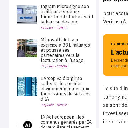
Ingram Micro signe son
meilleur deuxième
pour acqué
trimestre et stocke avant
Veritas n’
la hausse des prix
31 juillet - 17h11
Microsoft clôt son
LA NEWS
exercice à 331 milliards
et pousse ses
L'act
partenaires vers la
facturation à l’usage
L'essenti
dans votr
31 juillet - 17h06
L’Arcep va élargir sa
collecte de données
Le site d’
environnementales aux
fournisseurs de services
l’anonymat
d’IA
se sont dé
30 juillet - 07h17
investisse
IA Act européen : les
inéluctabl
contenus générés par IA
doivent être clairement