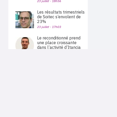
23 juillet - 18h56
Les résultats trimestriels
de Soitec s’envolent de
23%
23 juillet - 17h03
Le reconditionné prend
une place croissante
dans l’activité d’Itancia
23 juillet - 16h48
PLAN DU SITE
Atos lance sa
Actu des sociétés
plateforme de cloud
Agenda
Nous proposons aux professionnels des marchés de
souverain
En bref
l'informatique et des télécoms une information centrée
exclusivement sur les problématiques business, les pratiques
23 juillet - 16h44
Expertises
métiers de l'ensemble des acteurs du channel français
Interviews
(Constructeurs informatique et télécoms, éditeurs,
distributeurs, revendeurs, opérateurs, ISV, MSP, VARs,...)
Alphabet dépasse les
attentes, porté par la
croissance de 82% de
Google Cloud
Cloud privé
|
Infogérance
23 juillet - 15h56