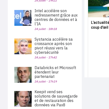
24 juillet - 19h22
Intel accélère son
redressement grâce aux
centres de données et à
L’actualit
l’IA
coup d’œil
24 juillet - 18h18
Systancia accélère sa
croissance après son
pivot réussi vers la
cybersécurité
24 juillet - 17h42
Databricks et Microsoft
étendent leur
partenariat
24 juillet - 17h19
Keepit vend ses
solutions de sauvegarde
et de restauration des
données via Pax8