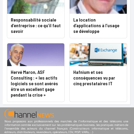
Responsabilité sociale
La location
d’entreprise : ce qu’il faut
d’applications à l’usage
savoir
se développe
Hervé Maron, ASF
Hafnium et ses
Consulting : « les actifs
conséquences vu par
logiciels se sont avérés
cinq prestataires IT
être un excellent gage
pendant la crise »
Nous proposons aux professionnels des marchés de l'informatique et des télécoms une
information centrée exclusivement sur les problématiques business, les pratiques métiers de
l'ensemble des acteurs du channel français (Constructeurs informatique et télécoms,
éditeurs, distributeurs, revendeurs, opérateurs, ISV, MSP, VARs,...)