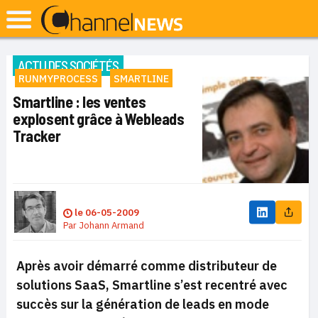
ACTU DES SOCIÉTÉS
RUNMYPROCESS
SMARTLINE
Smartline : les ventes
explosent grâce à Webleads
Tracker
le
06-05-2009
Par
Johann Armand
Après avoir démarré comme distributeur de
solutions SaaS, Smartline s’est recentré avec
succès sur la génération de leads en mode